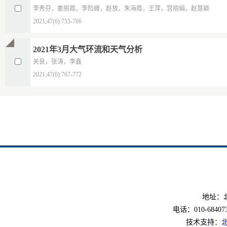
李秀芬，姜丽霞，李险峰，赵放，朱海霞，王萍，宫丽娟，赵慧颖
2021,47(6):755-766
2021年3月大气环流和天气分析
关良，张涛，李鑫
2021,47(6):767-772
地址：北
电话：010-6840733
技术支持：