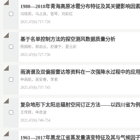
1980—2018年青海高原冰雹分布特征及其关键影响因
冯晓莉，马占良，管琴，刘彩红
2021,47(6):717-726
基于名单控制方法的探空测风数据质量分析
杨国彬，郭启云，舒康宁，夏元彩
2021,47(6):727-736
雨滴谱及双偏振雷达等资料在一次强降水过程中的应
申高航，高安春，李君
2021,47(6):737-745
复杂地形下太阳总辐射空间订正方法——以四川省为
王传辉，申彦波
2021,47(6):746-754
1961—2017年黑龙江省蒸发量演变特征及其与气候因