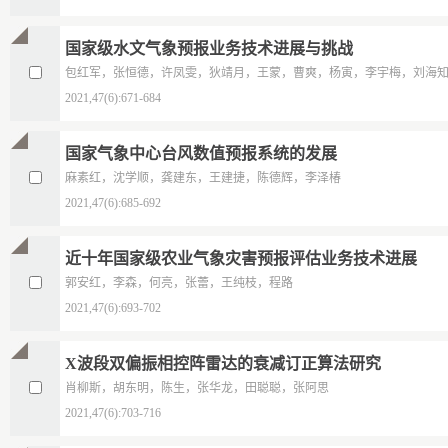
国家级水文气象预报业务技术进展与挑战
包红军，张恒德，许凤雯，狄靖月，王蒙，曹爽，杨寅，李宇梅，刘海
2021,47(6):671-684
国家气象中心台风数值预报系统的发展
麻素红，沈学顺，龚建东，王建捷，陈德辉，李泽椿
2021,47(6):685-692
近十年国家级农业气象灾害预报评估业务技术进展
郭安红，李森，何亮，张蕾，王纯枝，程路
2021,47(6):693-702
X波段双偏振相控阵雷达的衰减订正算法研究
肖柳斯，胡东明，陈生，张华龙，田聪聪，张阿思
2021,47(6):703-716