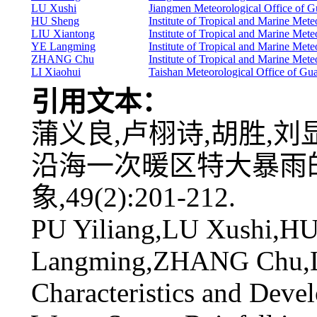
LU Xushi
Jiangmen Meteorological Office of 
HU Sheng
Institute of Tropical and Marine M
LIU Xiantong
Institute of Tropical and Marine M
YE Langming
Institute of Tropical and Marine M
ZHANG Chu
Institute of Tropical and Marine M
LI Xiaohui
Taishan Meteorological Office of G
引用文本：
蒲义良,卢栩诗,胡胜,刘显
沿海一次暖区特大暴雨的
象,49(2):201-212.
PU Yiliang,LU Xushi,H
Langming,ZHANG Chu,LI
Characteristics and Dev