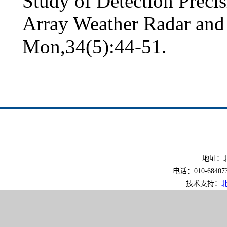
Study of Detection Preci
Array Weather Radar and
Mon,34(5):44-51.
地址：北
电话：010-6840733
技术支持：