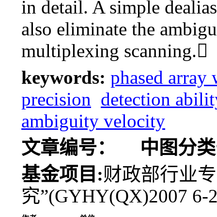
in detail. A simple deali
also eliminate the ambigu
multiplexing scanning.
keywords:
phased array 
precision
detection abilit
ambiguity velocity
文章编号：
中图分类
基金项目:
财政部行业专
究”(GYHY(QX)2007 