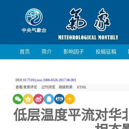
首页
简介
影响因子
投稿征稿
DOI:
10.7519/j.issn.1000-0526.2017.06.003
查看/发表评论
过刊浏览
高级检索
HTML
低层温度平流对华