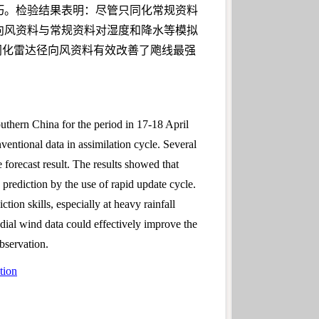
巧。检验结果表明：尽管只同化常规资料
向风资料与常规资料对湿度和降水等模拟
同化雷达径向风资料有效改善了飑线最强
thern China for the period in 17-18 April
entional data in assimilation cycle. Several
 forecast result. The results showed that
n prediction by the use of rapid update cycle.
ion skills, especially at heavy rainfall
radial wind data could effectively improve the
observation.
ation