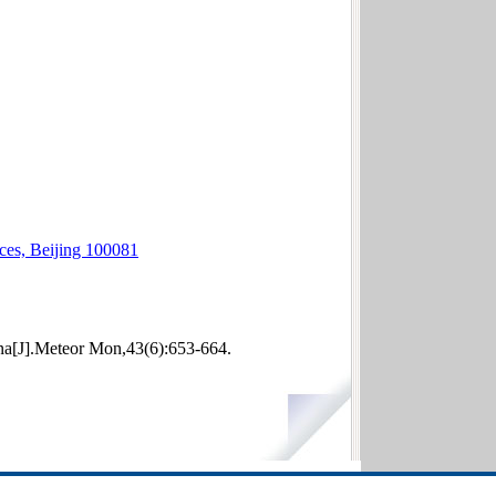
ces, Beijing 100081
a[J].Meteor Mon,43(6):653-664.