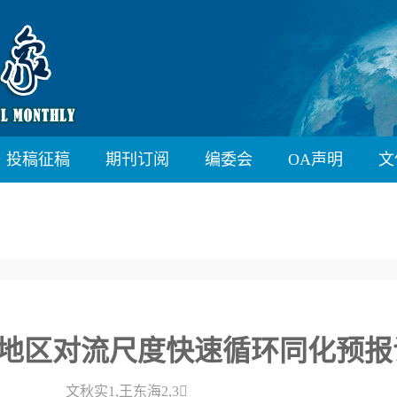
投稿征稿
期刊订阅
编委会
OA声明
文
南地区对流尺度快速循环同化预报
文秋实1,王东海2,3