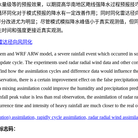
水量级等的预报效果，以期提高华南地区飑线强降水过程预报技
循环同化对于模式预报的降水有一定改善作用；同时同化雷达径
S评分改进尤为明显；尽管模式模拟降水峰值小于真实观测值，但
生时间和强度更接近真实观测。
，雷达径向风同化
tem and WRF ARW model, a severe rainfall event which occurred in sou
date cycle. The experiments used radar radial wind data and other conv
find how the assimilation cycles and difference data would influence the
bservation, there is a certain improvement effect on the false precipitatio
mixing assimilation could improve the humidity and precipitation predict
fall peak value is less than real observation, the assimilation of radar 
currence time and intensity of heavy rainfall are much closer to the real 
lation) assimilation, rapidly cycle assimilation, radar radial wind assimil
标志码：