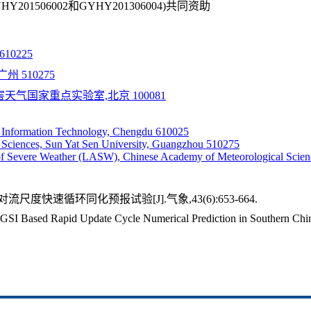
201506002和GYHY201306004)共同资助
0225
 510275
气国家重点实验室,北京 100081
 Information Technology, Chengdu 610025
 Sciences, Sun Yat Sen University, Guangzhou 510275
of Severe Weather (LASW), Chinese Academy of Meteorological Scien
尺度快速循环同化预报试验[J].气象,43(6):653-664.
I Based Rapid Update Cycle Numerical Prediction in Southern Chin