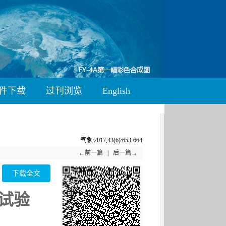
件下载
过刊浏览
English
气象:2017,43(6):653-664
←前一篇
|
后一篇→
下载全文
试验