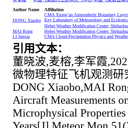
Author Name
Affiliation
CMA Xiong’an Atmospheric Boundary Layer 
Key Laboratory of Meteorology and Ecologic
DONG Xiaobo
Hebei Weather Modification Center, Shijiaz
MAI Rong
Hebei Weather Modification Center, Shijiazh
LI Junxia
CMA Cloud-Precipitation Physics and Weathe
引用文本：
董晓波,麦榕,李军霞,2
微物理特征飞机观测研究进展[J
DONG Xiaobo,MAI Rong,L
Aircraft Measurements on
Microphysical Properties
Years[J].Meteor Mon,51(