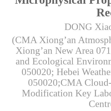
Re
DONG Xiao
(CMA Xiong’an Atmosphe
Xiong’an New Area 071
and Ecological Environ
050020; Hebei Weather
050020;CMA Cloud-Pr
Modification Key Lab
Centr