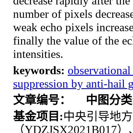
decrease rapidly after th
number of pixels decreas
weak echo pixels increase
finally the value of the e
intensities.
keywords:
observational 
suppression by anti-hail 
文章编号：
中图分类
基金项目:
中央引导地方
（YDZJSX2021B0