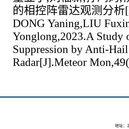
的相控阵雷达观测分析[J].气象
DONG Yaning,LIU Fuxi
Yonglong,2023.A Study o
Suppression by Anti-Hai
Radar[J].Meteor Mon,49(
地址：北