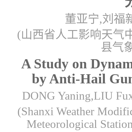
董亚宁,刘福
(山西省人工影响天气中心
县气象
A Study on Dynami
by Anti-Hail Gu
DONG Yaning,LIU Fu
(Shanxi Weather Modifi
Meteorological Statio