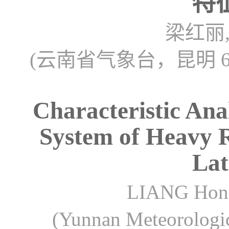
特
梁红丽
(云南省气象台，昆明 6
Characteristic Ana
System of Heavy 
Lat
LIANG Hon
(Yunnan Meteorologi