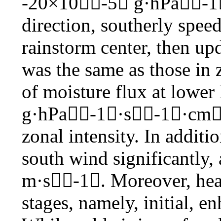
-20×10-5 g·hPa-1
direction, southerly spe
rainstorm center, then up
was the same as those in 
of moisture flux at lowe
g·hPa-1·s-1·cm
zonal intensity. In addi
south wind significantly, 
m·s-1. Moreover, heavy
stages, namely, initial, e