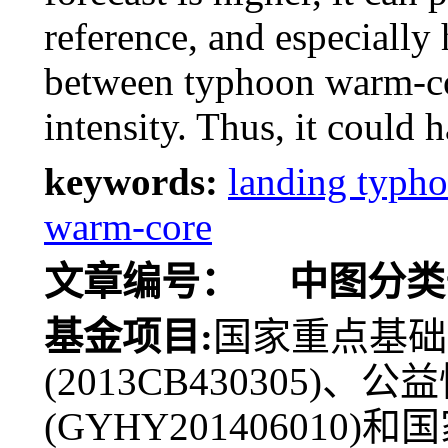
reference, and especially
between typhoon warm-cor
intensity. Thus, it could 
keywords:
landing typho
warm-core
文章编号：
中图分类
基金项目:
国家重点基础研
(2013CB430305)
(GYHY201406010)