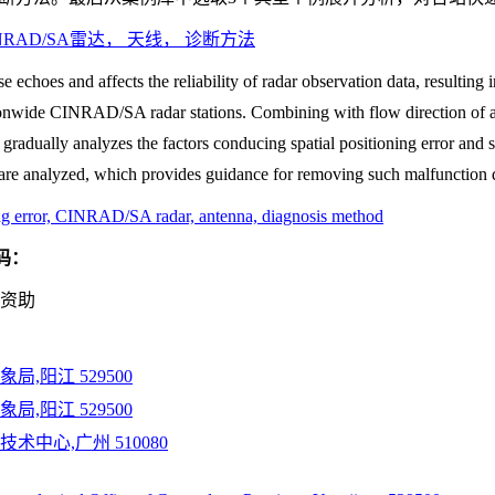
RAD/SA雷达， 天线， 诊断方法
se echoes and affects the reliability of radar observation data, resulting 
tionwide CINRAD/SA radar stations. Combining with flow direction of a
r gradually analyzes the factors conducing spatial positioning error an
s are analyzed, which provides guidance for removing such malfunction 
ng error, CINRAD/SA radar, antenna, diagnosis method
码：
)资助
局,阳江 529500
局,阳江 529500
术中心,广州 510080