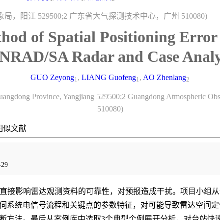
局，阳江 529500;2 广东省大气探测技术中心，广州 510080)
hod of Spatial Positioning Error
NRAD/SA Radar and Case Analy
GUO Zeyong
,
LIANG Guofeng
,
AO Zhenlang
1
1
2
 Guangdong Province, Yangjiang 529500;2 Guangdong Atmospheric Ob
510080)
相似文献
29
接影响雷达观测资料的可靠性，对预报造成干扰。项目小组从全国各
雷达天伺系统电信号流程和关键点的参数特征，对可能导致雷达空间
误差诊断方法。最后从案例库中选取3个典型个例展开分析，对台站