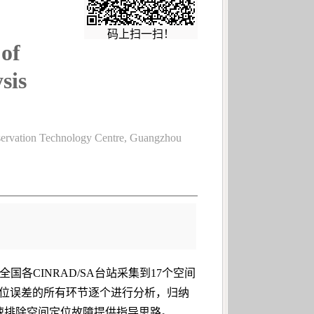
码上扫一扫！
 of
sis
servation Technology Centre, Guangzhou
CINRAD/SA台站采集到17个空间
定位误差的所有环节逐个进行分析，归纳
快速排除空间定位故障提供指导思路。