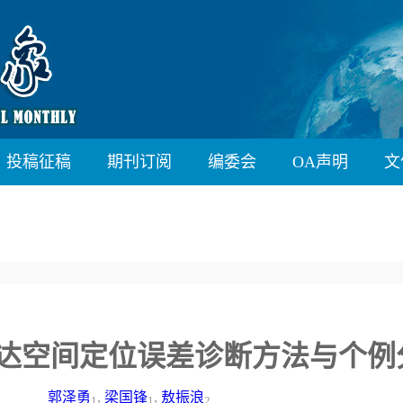
投稿征稿
期刊订阅
编委会
OA声明
文
SA雷达空间定位误差诊断方法与个
郭泽勇
,
梁国锋
,
敖振浪
1
1
2