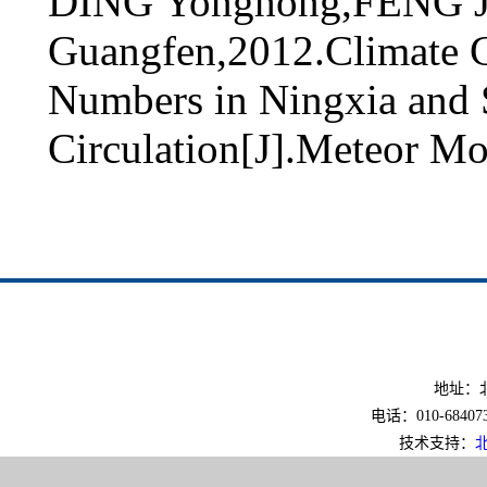
DING Yonghong,FENG J
Guangfen,2012.Climate Ch
Numbers in Ningxia and 
Circulation[J].Meteor M
地址：北
电话：010-6840733
技术支持：