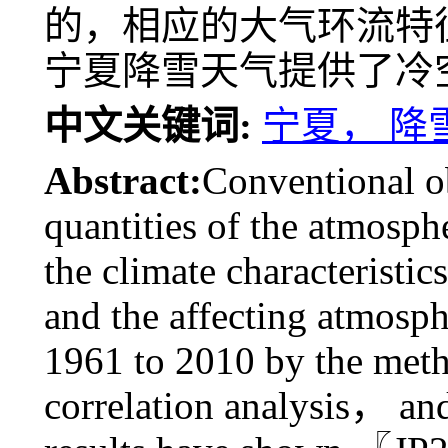
的，相应的大气环流特
宁夏降雪天气提供了冷
中文关键词:
宁夏， 降
Abstract:
Conventional ob
quantities of the atmosph
the climate characteristi
and the affecting atmosph
1961 to 2010 by the method
correlation analysis， a