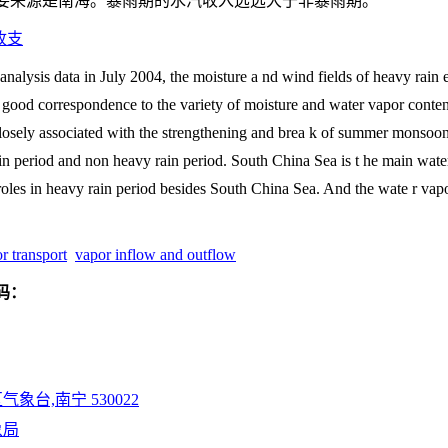
 要来源是南海。暴雨期的水汽收入远远大于非暴雨期。
收支
sis data in July 2004, the moisture a nd wind fields of heavy rain e
a good correspondence to the variety of moisture and water vapor conte
losely associated with the strengthening and brea k of summer monsoon.
n period and non heavy rain period. South China Sea is t he main wate
 roles in heavy rain period besides South China Sea. And the wate r va
r transport
vapor inflow and outflow
码：
象台,南宁 530022
象局