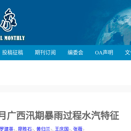
投稿征稿
期刊订阅
编委会
OA声明
文
年7月广西汛期暴雨过程水汽特征
罗建英
,
廖胜石
,
黄归兰
,
王庆国
,
张薇
1
2
2
2
2