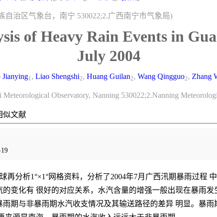
壮族自治区气象台，南宁 530022;2.广西南宁市气象局)
sis of Heavy Rain Events in Gua
July 2004
 Jianying
,
Liao Shengshi
,
Huang Guilan
,
Wang Qingguo
,
Zhang 
1
2
2
2
 Meteorological Observatory, Nanning 530022;2.Nanning Meteorologi
相似文献
19
全球再分析1°×1°网格资料，分析了2004年7月广西汛期暴雨过
汽的变化有 很好的对应关系，水汽含量的增强一般出现在暴雨发
暴雨期与非暴雨期水汽收支情况及其输送路径的差异 明显。暴雨