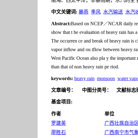
南海、西太平洋；非暴雨期，水汽的主
中文关键词:
暴雨
季风
水汽输送
水汽
Abstract:
Based on NCEP／NCAR daily reanaly
show that t he evaluation of heavy rain has 
The occurren ce and break of heavy rain is c
vapor inflow and ou tflow between heavy rai
West Pacific Ocean also pla y the important
than that of non heavy rain pe riod.
keywords:
heavy rain
monsoon
water vapo
文章编号：
中图分类号：
文献标志
基金项目:
作者
单位
罗建英
广西壮族自治区气
廖胜石
广西南宁市气