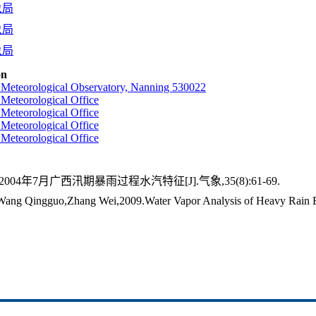
象局
象局
象局
on
Meteorological Observatory, Nanning 530022
Meteorological Office
Meteorological Office
Meteorological Office
Meteorological Office
004年7月广西汛期暴雨过程水汽特征[J].气象,35(8):61-69.
Wang Qingguo,Zhang Wei,2009.Water Vapor Analysis of Heavy Rain Ev