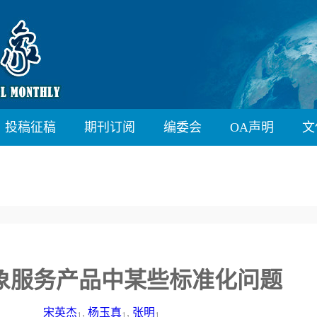
投稿征稿
期刊订阅
编委会
OA声明
文
象服务产品中某些标准化问题
宋英杰
,
杨玉真
,
张明
1
1
1