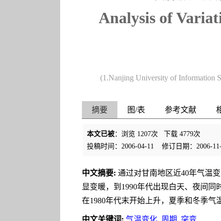
Analysis of Variat
(1.Nanjing University of Information
摘要
图/表
参考文献
本文已被
：浏览
1207
次 下载
4779
次
投稿时间：2006-04-11
修订日期：2006-11-
中文摘要:
通过对甘南地区近40年气温变
显变暖，到1990年代出现白天、夜间
在1980年代末开始上升，夏季和冬季气
中文关键词:
气温变化
周期
突变