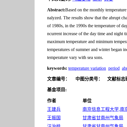
Abstract:
Based on the monthly temperature d
nalyzed. The results show that the abrupt ch
of 1980s, in the 1990s the temperature of day
ncurrent increase of the day time and night t
maximum temperature and minimum temperatu
temperatures of summer and winter began in
temperature vary with sea sons.
keywords:
temperature variation
period
ab
文章编号：
中图分类号：
文献标志
基金项目:
作者
单位
王建兵
南京信息工程大学,南京 
王振国
甘肃省甘南州气象局
汪治桂
甘肃省甘南州气象局