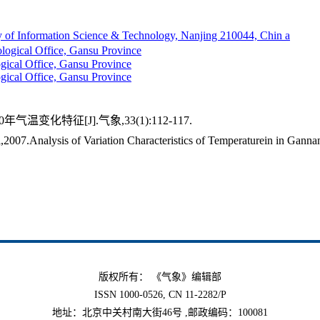
y of Information Science & Technology, Nanjing 210044, Chin a
ogical Office, Gansu Province
ical Office, Gansu Province
ical Office, Gansu Province
温变化特征[J].气象,33(1):112-117.
07.Analysis of Variation Characteristics of Temperaturein in Ganna
版权所有： 《气象》编辑部
ISSN 1000-0526, CN 11-2282/P
地址：北京中关村南大街46号 ,邮政编码：100081