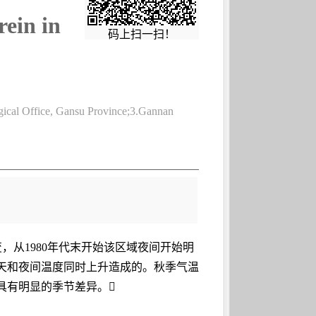
rein in
码上扫一扫！
gical Office, Gansu Province;3.Gannan
，从1980年代末开始该区域夜间开始明
白天和夜间温度同时上升造成的。秋季气温
化具有明显的季节差异。