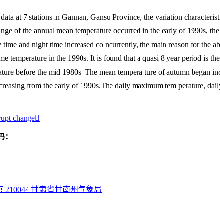
ata at 7 stations in Gannan, Gansu Province, the variation characterist
ange of the annual mean temperature occurred in the early of 1990s, the
 time and night time increased co ncurrently, the main reason for the ab
ime temperature in the 1990s. It is found that a quasi 8 year period is t
re before the mid 1980s. The mean tempera ture of autumn began incr
creasing from the early of 1990s.The daily maximum tem perature, dai
rupt change
码：
210044 甘肃省甘南州气象局