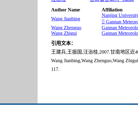
Author Name
Affiliation
Nanjing Universit
Wang Jianbing
 Gannan Meteorol
Wang Zhenguo
Gannan Meteorolog
Wang Zhigui
Gannan Meteorolog
引用文本：
王建兵,王振国,汪治桂,2007.甘南地区近40年气
Wang Jianbing,Wang Zhenguo,Wang Zhigui,20
117.