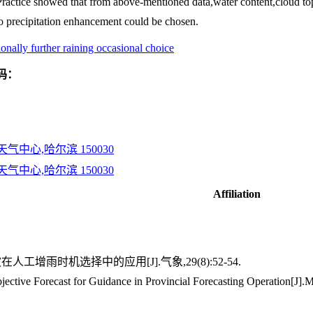
Practice showed that from above-mentioned data,water content,cloud top
to precipitation enhancement could be chosen.
ionally further raining occasional choice
码：
中心,哈尔滨 150030
中心,哈尔滨 150030
Affiliation
工增雨时机选择中的应用[J].气象,29(8):52-54.
jective Forecast for Guidance in Provincial Forecasting Operation[J].