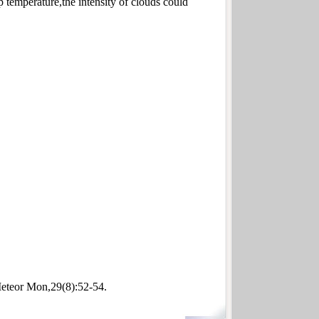
 temperature,the intensity of clouds could
Meteor Mon,29(8):52-54.