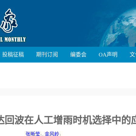
投稿征稿
期刊订阅
编委会
OA声明
文
达回波在人工增雨时机选择中的
张晰莹
,
金风岭
1
1