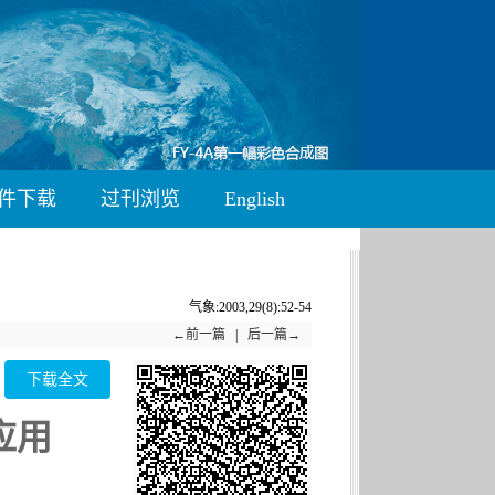
件下载
过刊浏览
English
气象:2003,29(8):52-54
←前一篇
|
后一篇→
下载全文
应用