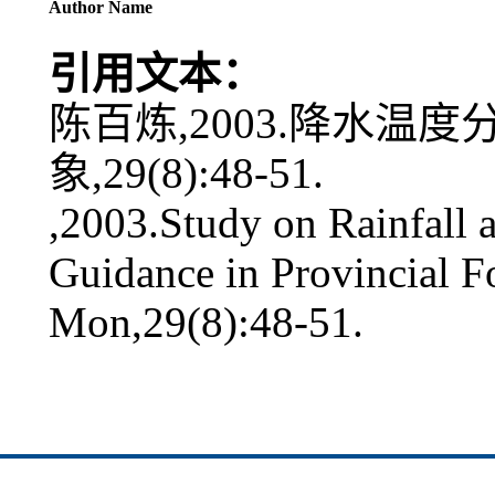
Author Name
引用文本：
陈百炼,2003.降水温度
象,29(8):48-51.
,2003.Study on Rainfall 
Guidance in Provincial F
Mon,29(8):48-51.