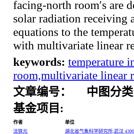
facing-north room′s are d
solar radiation receiving 
equations to the temperat
with multivariate linear r
keywords:
temperature i
room,multivariate linear 
文章编号：
中图分类
基金项目:
作者
单位
沈铁元
湖北省气象科学研究所,武汉 4300