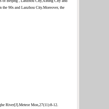
lts of Beijing , Lanzhou City,Xining City and
g in the 90s and Lanzhou City.Moreover, the
nghe River[J].Meteor Mon,27(11):8-12.