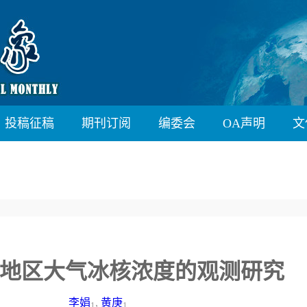
投稿征稿
期刊订阅
编委会
OA声明
文
地区大气冰核浓度的观测研究
李娟
,
黄庚
1
1