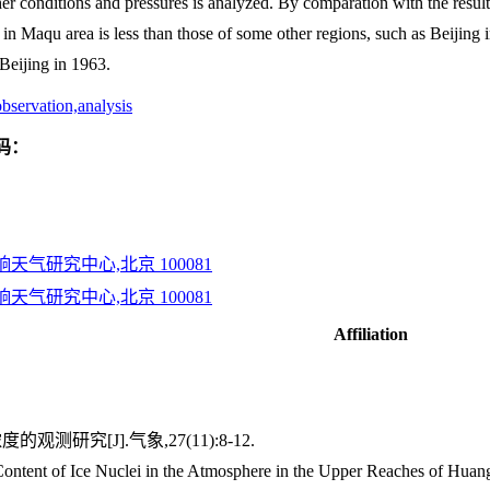
ther conditions and pressures is analyzed. By comparation with the resu
i in Maqu area is less than those of some other regions, such as Beijin
 Beijing in 1963.
bservation,analysis
码：
气研究中心,北京 100081
气研究中心,北京 100081
Affiliation
测研究[J].气象,27(11):8-12.
 Content of Ice Nuclei in the Atmosphere in the Upper Reaches of Hua