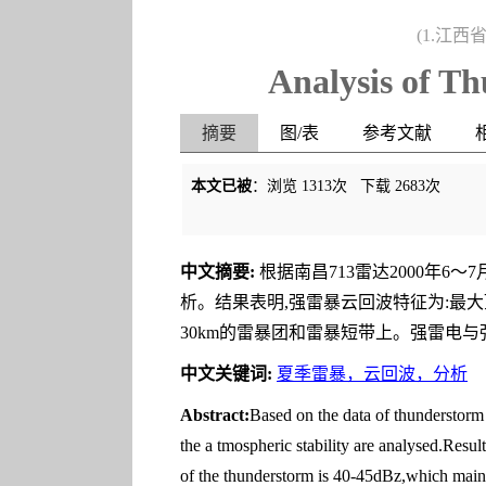
(1.江西
Analysis of T
摘要
图/表
参考文献
本文已被
：浏览
1313
次 下载
2683
次
中文摘要:
根据南昌713雷达2000年
析。结果表明,强雷暴云回波特征为:最大顶高
30km的雷暴团和雷暴短带上。强雷电
中文关键词:
夏季雷暴，云回波，分析
Abstract:
Based on the data of thunderstorm 
the a tmospheric stability are analysed.Resu
of the thunderstorm is 40-45dBz,which mainl