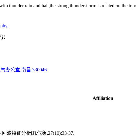
with thunder rain and hail,the strong thunderst orm is related on the to
aphy
码：
办公室,南昌 330046
Affiliation
征分析[J].气象,27(10):33-37.