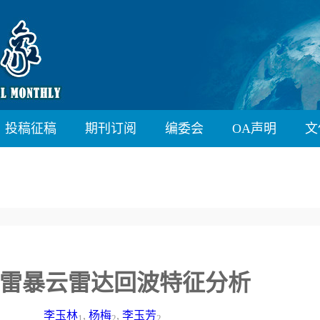
投稿征稿
期刊订阅
编委会
OA声明
文
雷暴云雷达回波特征分析
李玉林
,
杨梅
,
李玉芳
1
2
2