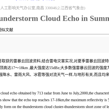
省人工影响天气办公室,南昌 330046;2.江西省气象台)
hunderstorm Cloud Echo in Sum
相似文献
6～7月取获的雷暴云回波资料,结合雷电灾害实况,对夏季雷暴云回
达17～18km ,最大强度达55dBz;大多数强雷暴云回波的强度为
与强降水、雷雨大风、冰雹等强对流天气一样,与地形有关,而且均
cloud echo obtained by 713 radar from June to July,2000,the characteri
lts show that the echo top reaches 17-18km,the maximum reflectivity is
y form on the thunderstorm cloud cluster-thunderstorm short zone of l