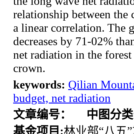
the long wave net radiati
relationship between the 
a linear correlation. The 
decreases by 71-02% than 
net radiation in the forest
crown.
keywords:
Qilian Mounta
budget, net radiation
文章编号：
中图分类
基金项目:
林业部“八五