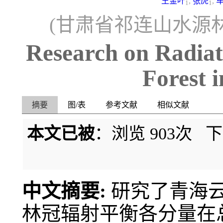
王金叶
,
张虎
,
1
1
(甘肃省祁连山水源林研
Research on Radiat
Forest 
摘要
图/表
参考文献
相似文献
本文已被
：浏览
903
次 
中文摘要:
研究了青海
林冠辐射平衡各分量在