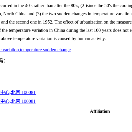
curred in the 40's rather than after the 80's; (2 )since the 50's the coo
 North China and (3) the two sudden changes in temperature variations
9 and the second one in 1952. The effect of urbanization on the measure
 the temperature variation in China during the last 100 years does not e
he above temperature variation is caused by human activity.
re variation,temperature sudden change
码：
心,北京 100081
心,北京 100081
Affiliation