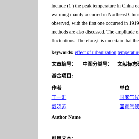
include (1 ) the peak temperature in China oc
warming mainly occurred in Northeast China,
observed, with the first one occurred in 191
methods are also discussed. The amplitude of
fluctuations. Therefore,it is uncertain that t
keywords:
effect of urbanization,temperatu
文章编号：
中图分类号：
文献标志
基金项目:
作者
单位
丁一汇
国家气候中
戴晓苏
国家气候中
Author Name
引用文本：