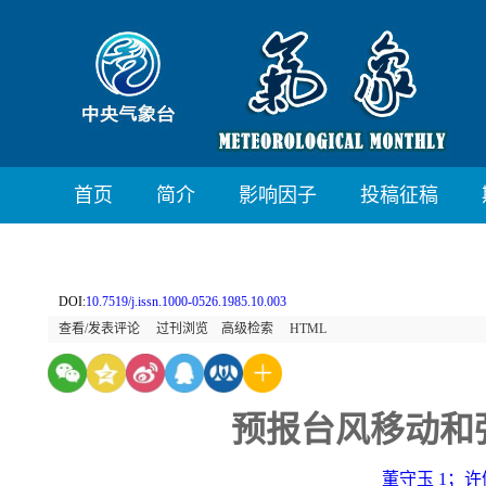
首页
简介
影响因子
投稿征稿
DOI:
10.7519/j.issn.1000-0526.1985.10.003
查看/发表评论
过刊浏览
高级检索
HTML
预报台风移动和
董守玉 1；许