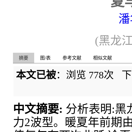
夏
潘
(黑龙
摘要
图/表
参考文献
相似文献
本文已被
：浏览
778
次 
中文摘要:
分析表明:黑
力2波型。暖夏年前期