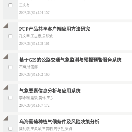
王庆有
2007,33(S1):154-157
PUP产品共享客户端应用方法研究
孔文甲,王志春,云静波
2007,33(S1):158-161
基于GIS的公路交通气象监测与预报预警服务系统
石岚,徐丽娜
2007,33(S1):162-166
气象要素信息分析与应用系统
李永利,常骏,吴伟,王东
2007,33(S1):167-172
乌海葡萄种植气候条件及风险决策分析
魏利敏,王风琴,王贵明,周学勤,梁贞