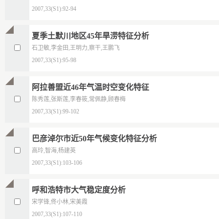
2007,33(S1):92-94
夏季土默川地区45年旱涝特征分析
石卫敏,李金田,王明力,察干,王鹏飞
2007,33(S1):95-98
阿拉善盟近46年气温时空变化特征
陈秀莲,张斯莲,李春筱,常佩静,顾春梅
2007,33(S1):99-102
巴彦淖尔市近50年气候变化特征分析
高玲,智海,杨建英
2007,33(S1):103-106
呼和浩特市大气稳定度分析
宋学锋,佟小林,宋美霞
2007,33(S1):107-110