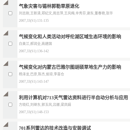
气象灾害与锡林郭勒草原退化
刘志刚,王新清,郑纪文,周志萍,王风梅,辛秀芬,谢东,董春艳,张华
2007,33(S1):131-135
气候变化和人类活动对呼伦湖区域生态环境的影响
白美兰,郝润全,高建国
2007,33(S1):136-142
气候变化对内蒙古巴雅尔图胡硕草地生产力的影响
杨泽龙,巴彦,陈杰,侯琼,李喜仓
2007,33(S1):143-147
利用计算机对713天气雷达资料进行半自动分析与应用
方晓红,刘继东,郭玉风,吕娜,梁凤娟
2007,33(S1):148-153
701系列雷达的技术改造与安装调试