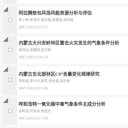
阿拉腾敖包风场风能资源分析与评估
佟小林,宋进华,格日勒,高春香,高自国
2007,33(S1):111-117
内蒙古大兴安岭林区雷击火灾发生的气象条件分析
郝润全,高建囯,赵可新
2007,33(S1):118-122
2
内蒙古东北部林区C0
含量变化规律研究
李彰俊,李兴华,韩芳,杨忠霞,张存厚
2007,33(S1):123-126
呼和浩特一氧化碳中毒气象条件主成分分析
谷新波,司瑶冰,杨武杰
2007,33(S1):127-130