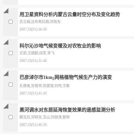
用卫星资料分析内蒙古云量时空分布及变化趋势
苏立娟,达布希拉图,邓晓东
2007,33(S1):26-30
科尔沁沙地气候变暖及对农牧业的影响
尤莉,王国勤,阎军,李飞
2007,33(S1):31-40
巴彦淖尔市1km
网格植物气候生产力的演变
2
孔德胤,张喜林,张富强,刘伟,王敏
2007,33(S1):41-45
黑河调水对东居延海恢复效果的遥感监测分析
都瓦拉,邓晓东,玉山,刘朋涛,那顺
2007,33(S1):46-50