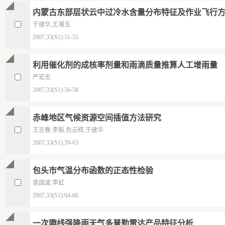
内蒙古东部层状云中过冷水含量分布特征及作业飞行
于建华,王湘玉
2007,33(S1):51-55
利用催化剂的成核率剂量和雨滴质量推算人工增雨量
严宏志
2007,33(S1):56-58
赤峰地区气候资源空间插值方法研究
王志春,李毅,包云辉,于建华
2007,33(S1):59-63
包头市气温分布函数的正态性检验
袁国波,李虹
2007,33(S1):64-66
一次飑线强降雨天气多普勒雷达产品特征分析