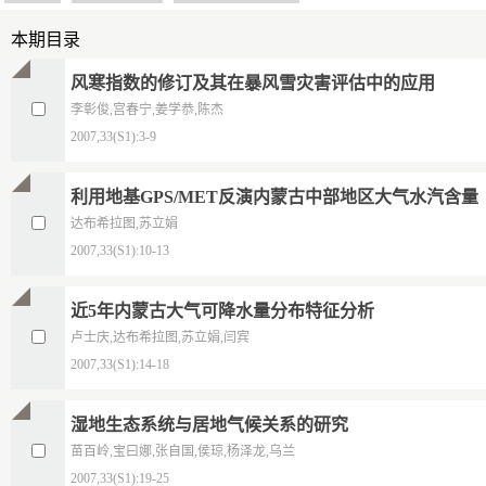
本期目录
风寒指数的修订及其在暴风雪灾害评估中的应用
李彰俊,宫春宁,姜学恭,陈杰
2007,33(S1):3-9
利用地基GPS/MET反演内蒙古中部地区大气水汽含量
达布希拉图,苏立娟
2007,33(S1):10-13
近5年内蒙古大气可降水量分布特征分析
卢士庆,达布希拉图,苏立娟,闫宾
2007,33(S1):14-18
湿地生态系统与居地气候关系的研究
苗百岭,宝曰娜,张自国,侯琼,杨泽龙,乌兰
2007,33(S1):19-25