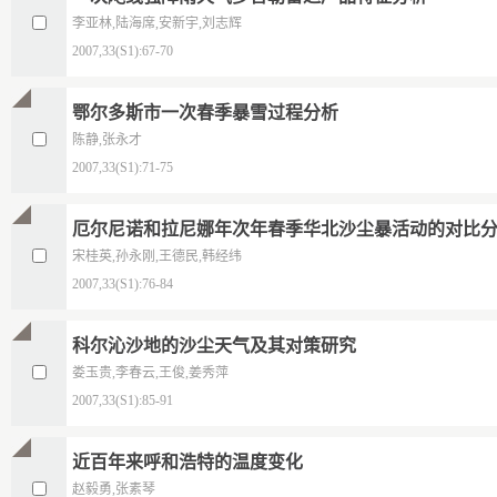
李亚林,陆海席,安新宇,刘志辉
2007,33(S1):67-70
鄂尔多斯市一次春季暴雪过程分析
陈静,张永才
2007,33(S1):71-75
厄尔尼诺和拉尼娜年次年春季华北沙尘暴活动的对比
宋桂英,孙永刚,王德民,韩经纬
2007,33(S1):76-84
科尔沁沙地的沙尘天气及其对策研究
娄玉贵,李春云,王俊,姜秀萍
2007,33(S1):85-91
近百年来呼和浩特的温度变化
赵毅勇,张素琴