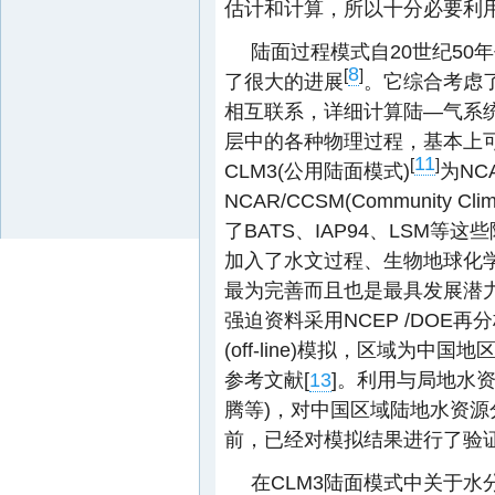
估计和计算，所以十分必要利
陆面过程模式自20世纪5
8
[
]
了很大的进展
。它综合考虑
相互联系，详细计算陆—气系
层中的各种物理过程，基本上
11
[
]
CLM3(公用陆面模式)
为NC
NCAR/CCSM(Community C
了BATS、IAP94、LSM
加入了水文过程、生物地球化
最为完善而且也是最具发展潜
强迫资料采用NCEP /DOE再分
(off-line)模拟，区域为中国地
参考文献[
13
]。利用与局地水
腾等)，对中国区域陆地水资
前，已经对模拟结果进行了验
在CLM3陆面模式中关于