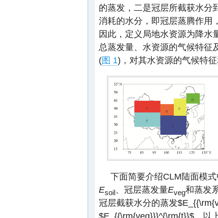
的蒸发，二是冠层所截获水分
消耗的水分，即冠层蒸腾作用，
因此，定义局地水资源为降水量
总蒸发量、水资源的气候特征
(
图 1
)，对其水资源的气候特
下面简要介绍CLM陆面模
E
、冠层蒸发量
E
和蒸发
soil
veg
冠层截获水分的蒸发
$E_{{\rm{v
$E_{{\rm{veg}}}^{\rm{t}}$
。以