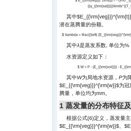
$ E_{{\rm{veg}}}^{\rm{t}} = - {\rho _{{
{{q_{{\rm{sat}}}}}\limits^{{T_v
其中
$E_{{\rm{veg}}}^{\rm{t}
潜在蒸腾量的份额。
$ \lambda = \frac{{\left( {E_{{\rm{veg}}}^{\rm{
其中
λ
是蒸发系数, 单位为%
水资源定义如下：
$ W = P - {E_{{\rm{soil}}}} - E_{{\r
其中
W
为局地水资源，
P
为
$E_{{\rm{veg}}}^{\rm{w}}$
为冠
腾量，单位均为mm。
1 蒸发量的分布特征
根据公式(6)定义，蒸发量
$E_{{\rm{veg}}}^{\rm{w}}$
、
$E