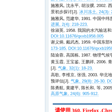
施雅风, 沈永平, 胡汝骥, 20
景初步探讨[J].
冰川冻土, 24(3): 2
施雅风, 范建华, 1991. 中国
进展, 2(4): 218-223.
徐淑英, 1958. 我国的水汽输送和
DOI:10.11676/qxxb1958.005
谢义炳, 戴武杰, 1959. 中国
173-185.
DOI:10.11676/qxxb195
陆渝蓉, 高国栋, 1987. 物理气候学[
黄玉霞, 王宝鉴, 王鹏祥, 20
[J].
气象, 32(1): 18-23.
高歌, 李维京, 张强, 2003.
预评估[J].
气象, 29(8): 26-30.
DO
陈勇航, 黄建平, 陈长和, 等, 2
高原气象, 24(6): 905-912.