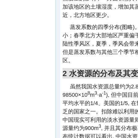
加该地区的土壤湿度，增加其蒸
近，北方地区更少。
蒸发系数的四季分布(图略
小；春季北方大部地区严重偏干
陆性季风区，夏季，季风会带
但是蒸发系数与其他三个季节
区。
2 水资源的分布及其
虽然我国水资源总量约为2.8
8
3
-1
98500×10
m
·a
), 但中国目
平均水平的1/4、美国的1/5,
乏的国家之一。扣除难以利用
中国现实可利用的淡水资源量则更少
3
源量约为900m
, 并且其分布
布统计数据可以看出, 中国水