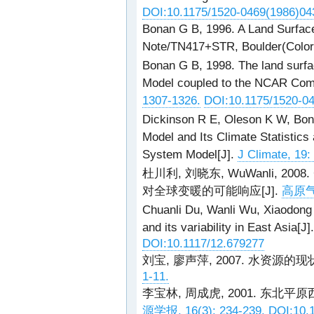
DOI:10.1175/1520-0469(1986)
Bonan G B, 1996. A Land Surfac
Note/TN417+STR, Boulder(Colo
Bonan G B, 1998. The land surf
Model coupled to the NCAR Com
1307-1326.
DOI:10.1175/1520-0
Dickinson R E, Oleson K W, Bon
Model and Its Climate Statistic
System Model[J].
J Climate, 19:
杜川利, 刘晓东, WuWanli, 20
对全球变暖的可能响应[J].
高原气象,
Chuanli Du, Wanli Wu, Xiaodong L
and its variability in East Asia[J]
DOI:10.1117/12.679277
刘宝, 廖声萍, 2007. 水资源的
1-11.
李宝林, 周成虎, 2001. 东北
源学报, 16(3): 234-239.
DOI:10.