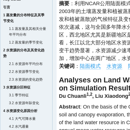
摘要
：利用NCAR公用陆面模式CLM3
引言
2003年的土壤蒸发量和植被
1 蒸发量的分布特征及其季
发和植被蒸散)的气候特征及
节变化
依次递减，这与全国多年降水
1.1 蒸发量及其相关分量
区，西北地区尤其是新疆地区
年平均分布
看，长江以北大部分地区水资
1.2 蒸发量的季节变化
变干趋势显著，水资源减少速率为
2 水资源的分布及其变化趋
势
加，增加中心在两广地区，水资源
2.1 水资源年平均分布
关键词
：
陆面模式
水资源
2.2 水资源季节变化
Analyses on Land W
2.3 水资源的变化趋势
on Simulation Resul
3 水资源分区特征
1,2
Du Chuanli
,
Liu Xiaodong
3.1 季节特征
3.2 水资源年际变化
Abstract
: On the basis of th
4 水资源变化原因分析
soil and canopy evaporation, t
4.1 大气可降水量
of the land water resource in C
4.2 水汽通量