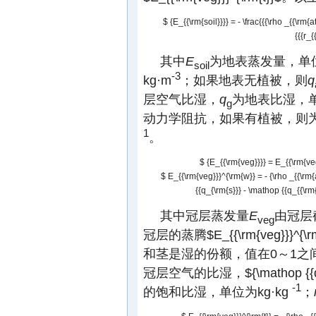
$ {E_{{\rm{soil}}}} = - \frac{{{\rho _{{\rm{at
{{{r_{
其中
E
为地表蒸发量，单位
soil
-3
kg·m
；如果地表无植被，则
q
层空气比湿，
q
为地表比湿，单位
g
动力学阻抗，如果有植被，则为
1
。
$ {E_{{\rm{veg}}}} = E_{{\rm{veg
$ E_{{\rm{veg}}}^{\rm{w}} = - {\rho _{{\rm{atm
{{q_{\rm{s}}} - \mathop {{q_{{\rm{s
其中冠层蒸发量
E
由冠层
veg
冠层的蒸腾
$E_{{\rm{veg}}}^{\r
和茎是湿的份额，值在0～1之
冠层空气的比湿，
${\mathop {{q
-1
的饱和比湿，单位为kg·kg
；