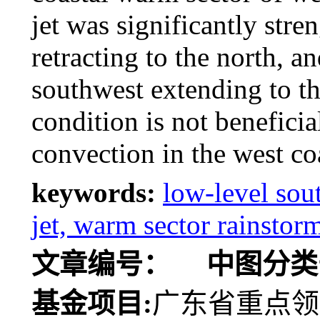
jet was significantly str
retracting to the north, a
southwest extending to th
condition is not benefici
convection in the west c
keywords:
low-level sou
jet, warm sector rainsto
文章编号：
中图分类
基金项目:
广东省重点领