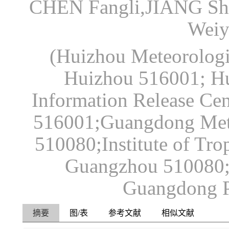
CHEN Fangli,JIANG Sh
Wei
(Huizhou Meteorologi
Huizhou 516001; H
Information Release Ce
516001;Guangdong Mete
510080;Institute of Tr
Guangzhou 510080;H
Guangdong P
摘要
图/表
参考文献
相似文献