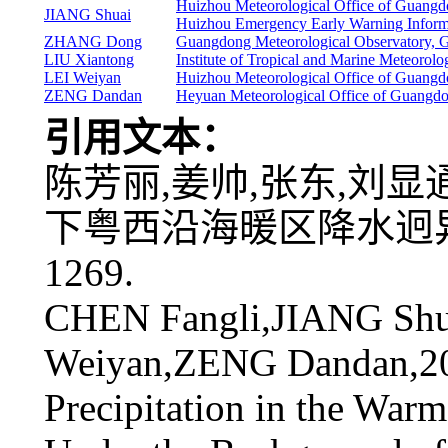
Huizhou Meteorological Office of Guang
JIANG Shuai
Huizhou Emergency Early Warning Inform
ZHANG Dong
Guangdong Meteorological Observatory,
LIU Xiantong
Institute of Tropical and Marine Meteor
LEI Weiyan
Huizhou Meteorological Office of Guang
ZENG Dandan
Heyuan Meteorological Office of Guangd
引用文本：
陈芳丽,姜帅,张东,刘显通
下粤西沿海暖区降水迥异的对比
1269.
CHEN Fangli,JIANG Sh
Weiyan,ZENG Dandan,202
Precipitation in the War