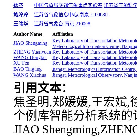
徐芬
中国气象局交通气象重点实验室,江苏省气象科学研究
鲍婷婷
江苏省气象信息中心,南京 210008
王啸华
江苏省气象台,南京 210008
Author Name
Affiliation
Key Laboratory of Transportation Meteorol
JIAO Shengming
Meteorological Information Centre, Nanjin
ZHENG Yuanyuan
Key Laboratory of Transportation Meteorol
WANG Hongbin
Key Laboratory of Transportation Meteorol
XU Fen
Key Laboratory of Transportation Meteorol
BAO Tingting
Jiangsu Meteorological Information Centre
WANG Xiaohua
Jiangsu Meteorological Observatory, Nanj
引用文本：
焦圣明,郑媛媛,王宏斌,徐
个例库智能分析系统的设计与实现
JIAO Shengming,ZHEN