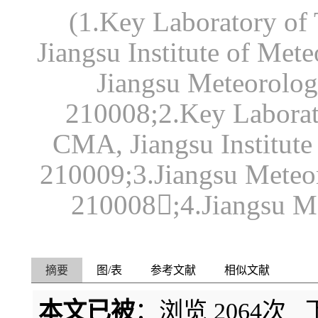
(1.Key Laboratory of
Jiangsu Institute of Met
Jiangsu Meteorolog
210008;2.Key Laborat
CMA, Jiangsu Institute
210009;3.Jiangsu Meteor
210008;4.Jiangsu Me
摘要
图/表
参考文献
相似文献
本文已被
：浏览
2064
次 