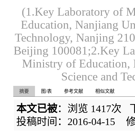
(1.Key Laboratory of Me
Education, Nanjiang Un
Technology, Nanjing 210
Beijing 100081;2.Key Lab
Ministry of Education,
Science and Te
摘要
图/表
参考文献
相似文献
本文已被
：浏览
1417
次 
投稿时间：2016-04-15
修