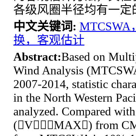
各级风圈半径均有一定
中文关键词:
MTCSW
换，客观估计
Abstract:
Based on Multi
Wind Analysis (MTCSWA
2007-2014, statistic char
in the North Western Paci
analyzed. Compared wit
(VMAX) from CMA