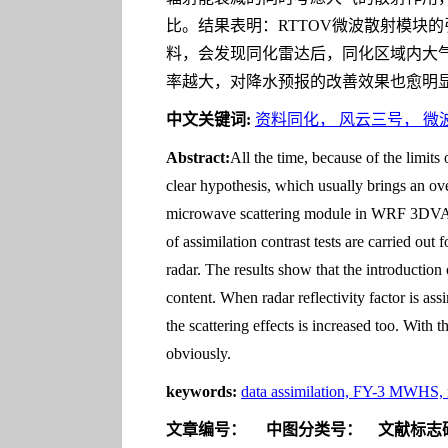
比。结果表明：RTTOV微波散射模块
料，会发现同化雷达后，同化区域内大
率越大，对降水预报的改善效果也愈明
中文关键词:
资料同化， 风云三号， 微波
Abstract:
All the time, because of the limits
clear hypothesis, which usually brings an o
microwave scattering module in WRF 3DVAR fo
of assimilation contrast tests are carried ou
radar. The results show that the introducti
content. When radar reflectivity factor is ass
the scattering effects is increased too. With 
obviously.
keywords:
data assimilation, FY-3 MWHS, 
文章编号：
中图分类号：
文献标志