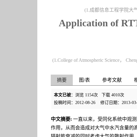
(1.成都信息工程学院大气科
Application of R
(1.College of Atmospheric Science， Chen
摘要
图/表
参考文献
本文已被
：浏览
1154
次 下载
4010
次
投稿时间：2012-08-26
修订日期：2013-03-
中文摘要:
一直以来，受同化系统中观测
作用，从而会造成对大气中水汽含量的高
辐射能衰减的同时考虑大气的散射作用，