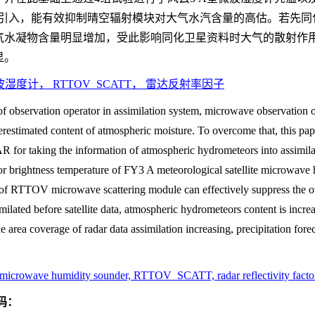
的引入，能有效抑制晴空辐射模块对大气水汽含量的高估。若先
气水凝物含量明显增加，受此影响同化卫星资料时大气的散射作
显。
湿度计， RTTOV_SCATT， 雷达反射率因子
 of observation operator in assimilation system, microwave observation o
verestimated content of atmospheric moisture. To overcome that, this 
r taking the information of atmospheric hydrometeors into assimilatin
t for brightness temperature of FY3 A meteorological satellite microwave
on of RTTOV microwave scattering module can effectively suppress the 
imilated before satellite data, atmospheric hydrometeors content is increas
the area coverage of radar data assimilation increasing, precipitation fo
microwave humidity sounder, RTTOV_SCATT, radar reflectivity facto
码：