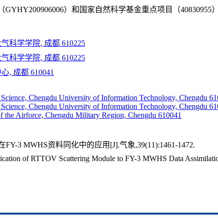
HY200906006）和国家自然科学基金重点项目（4083095
学学院, 成都 610225
学学院, 成都 610225
 成都 610041
 Science, Chengdu University of Information Technology, Chengdu 6
 Science, Chengdu University of Information Technology, Chengdu 6
of the Airforce, Chengdu Military Region, Chengdu 610041
-3 MWHS资料同化中的应用[J].气象,39(11):1461-1472.
ation of RTTOV Scattering Module to FY-3 MWHS Data Assimilatio