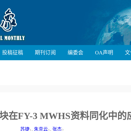
投稿征稿
期刊订阅
编委会
OA声明
文
块在FY-3 MWHS资料同化中的
苏捷
,
朱克云
,
张杰
1
1
2