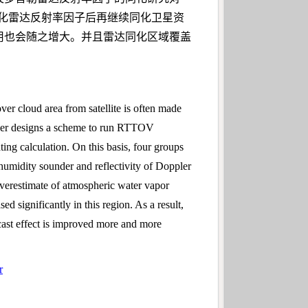
同化雷达反射率因子后再继续同化卫星资
用也会随之增大。并且雷达同化区域覆盖
ver cloud area from satellite is often made
paper designs a scheme to run RTTOV
g calculation. On this basis, four groups
 humidity sounder and reflectivity of Doppler
overestimate of atmospheric water vapor
ed significantly in this region. As a result,
recast effect is improved more and more
r