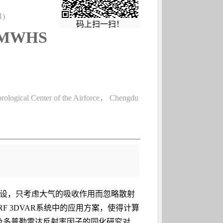
)
码上扫一扫！
-3 MWHS
ological Center of the Airforce， Chengdu
设，只考虑大气的吸收作用而忽略散射
 3DVAR系统中的应用方案，使得计算
及多普勒雷达反射率因子的同化研究对