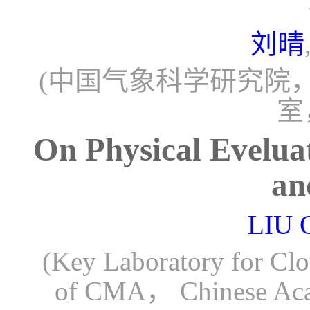
刘晴
(中国气象科学研究院
室
On Physical Eveluat
an
LIU 
(Key Laboratory for Cl
of CMA， Chinese Aca