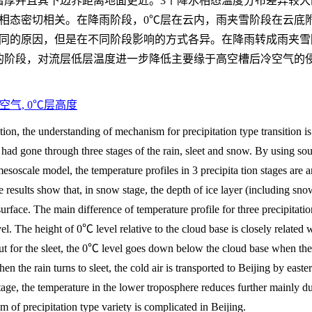
增厚并且其下边界距离地面更近。3个降水相态温度分布差异较
水相态密切相关。在降雨阶段，0℃层在云内，雨夹雪阶段在云底
同的原因，但是在不同阶段影响的方式各异。在降雨转成雨夹雪
的阶段，对流层低层温度进一步降低主要缘于高空槽后冷空气的
空气, 0℃层高度
lution, the understanding of mechanism for precipitation type transition
 had gone through three stages of the rain, sleet and snow. By using s
mesoscale model, the temperature profiles in 3 precipita tion stages ar
e results show that, in snow stage, the depth of ice layer (including sn
surface. The main difference of temperature profile for three precipitatio
el. The height of 0℃ level relative to the cloud base is closely related wi
but for the sleet, the 0℃ level goes down below the cloud base when th
n the rain turns to sleet, the cold air is transported to Beijing by easte
age, the temperature in the lower troposphere reduces further mainly d
 of precipitation type variety is complicated in Beijing.