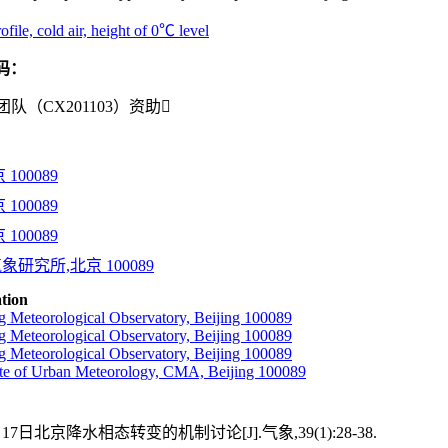
ofile, cold air, height of 0℃ level
码：
（CX201103）资助
100089
100089
100089
研究所,北京 100089
ation
g Meteorological Observatory, Beijing 100089
g Meteorological Observatory, Beijing 100089
g Meteorological Observatory, Beijing 100089
tute of Urban Meteorology, CMA, Beijing 100089
17日北京降水相态转变的机制讨论[J].气象,39(1):28-38.