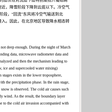
大的层次在对流层下层特别是抬升凝结高
附近，降雪阶段下降到云底以下。冷空气
阶段，“回流”东风将冷空气输送到北
侵入。因此，在北京地区导致降水相态转
 is not deep enough. During the night of March
ounding data, microwave radiometer data and
e analyzed and then the mechanism leading to
ow, ice and supercooled water mixing)
n stages exists in the lower troposphere,
th the precipitation phase. In the rain stage,
e snow is observed. The cold air causes such
rly wind. As the result, the boundary layer
ue to the cold air invasion accompanied with