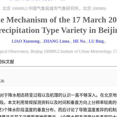
北京 100089;2.中国气象局城市气象研究所，北京 100089)
he Mechanism of the 17 March 2
recipitation Type Variety in Beiji
LIAO Xiaonong
,
ZHANG Linna
,
HE Na
,
LU Bing
1
1
1
2
gical Observatory, Beijing 100089;2.Institute of Urban Meteorology,
相似文献
26
于降水相态转变过程以及机理的认识一直不够深入。在北京地区2
阶段。本文利用常规探测资料以及时间和垂直方向上分辨率较高
述3个降水阶段温度的垂直分布，而后讨论了导致温度差异的机