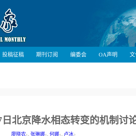
投稿征稿
期刊订阅
编委会
OA声明
文
月17日北京降水相态转变的机制讨
廖晓农
,
张琳娜
,
何娜
,
卢冰
1
1
1
2