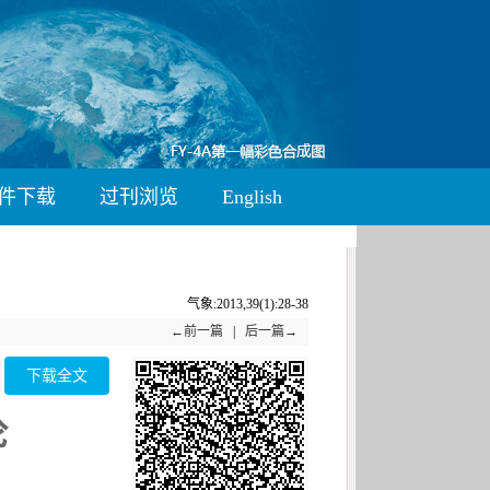
件下载
过刊浏览
English
气象:2013,39(1):28-38
←前一篇
|
后一篇→
下载全文
论