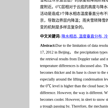
雪和过冷水混合层）的厚度较降雨阶段
度附近。0℃层相对于云底的高度与降
活动是造成3个降水相态温度垂直分布不
京，导致边界层内降温；雨夹雪转降雪
变的机制是多样且复杂的。
中文关键词:
降水相态, 温度垂直分布, 冷
Abstract:
Due to the limitation of data reso
17, 2012 in Beijing， the precipitation types
the retrieval results from Doppler radar and 
temperature differences is discussed also. Th
becomes thicker and its base is closer to the 
especially around the lifting condensation lev
the 0℃ level is higher than the cloud base; 
difference. However, the way is different. Whe
becomes cooler. However, in sleet to snow st
a trough passing by. Therefore, the mechanism