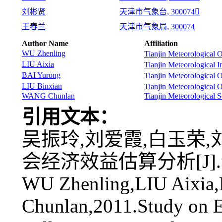
刘彬贤
天津市气象台, 300074
王春兰
天津市气象局, 300074
Author Name
Affiliation
WU Zhenling
Tianjin Meteorological 
LIU Aixia
Tianjin Meteorological I
BAI Yurong
Tianjin Meteorological 
LIU Binxian
Tianjin Meteorological 
WANG Chunlan
Tianjin Meteorological S
引用文本：
吴振玲,刘爱霞,白玉荣,
会经济效益估算分析[J].气象,
WU Zhenling,LIU Aixia
Chunlan,2011.Study on E