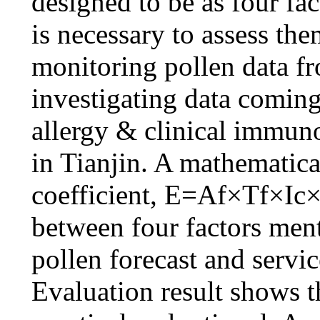
designed to be as four fa
is necessary to assess th
monitoring pollen data fr
investigating data comin
allergy & clinical immuno
in Tianjin. A mathematica
coefficient, E=Af×Tf×Ic×P
between four factors men
pollen forecast and servic
Evaluation result shows t