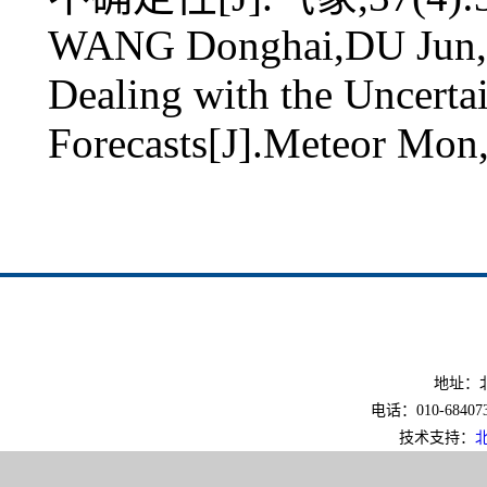
WANG Donghai,DU Jun,L
Dealing with the Uncerta
Forecasts[J].Meteor Mon
地址：北
电话：010-6840733
技术支持：