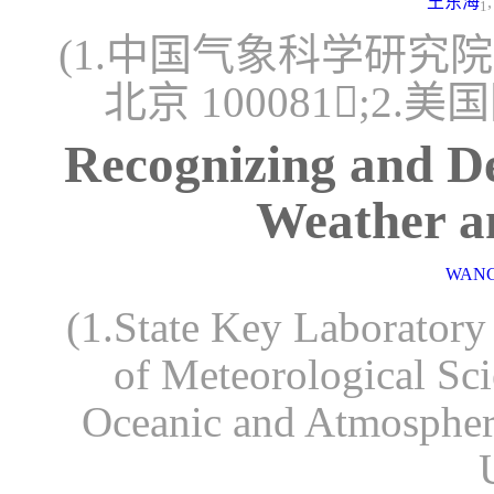
王东海
1
(1.中国气象科学研究
北京 100081;2.
Recognizing and De
Weather a
WANG
(1.State Key Laborator
of Meteorological Sc
Oceanic and Atmospher