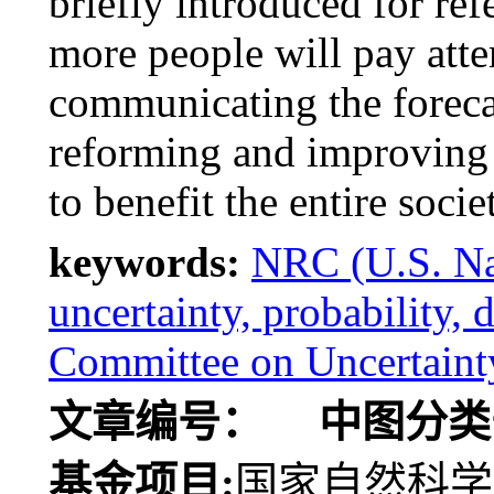
briefly introduced for refe
more people will pay atte
communicating the foreca
reforming and improving w
to benefit the entire socie
keywords:
NRC (U.S. Nat
uncertainty, probability
Committee on Uncertainty
文章编号：
中图分类
基金项目:
国家自然科学基