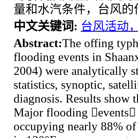
量和水汽条件，台风的
中文关键词:
台风活动，
Abstract:
The offing typ
flooding events in Shaanx
2004) were analytically 
statistics, synoptic, sate
diagnosis. Results show th
Major flooding events 
occupying nearly 88% of 