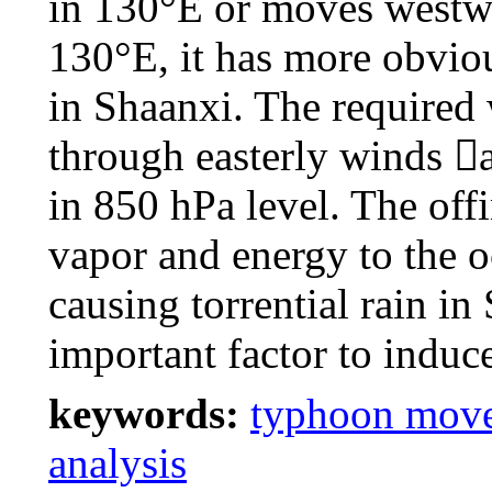
in 130°E or moves westwa
130°E, it has more obvio
in Shaanxi. The required 
through easterly winds 
in 850 hPa level. The of
vapor and energy to the 
causing torrential rain i
important factor to induc
keywords:
typhoon move
analysis