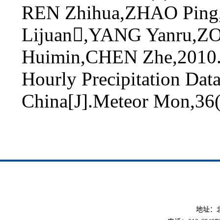
REN Zhihua,ZHAO Pin
Lijuan,YANG Yanru,Z
Huimin,CHEN Zhe,2010.Q
Hourly Precipitation Dat
China[J].Meteor Mon,36(
地址：北