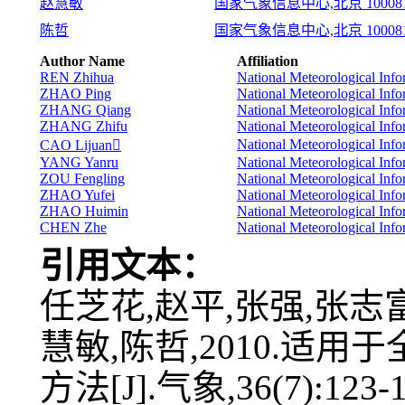
赵慧敏
国家气象信息中心,北京 10008
陈哲
国家气象信息中心,北京 10008
Author Name
Affiliation
REN Zhihua
National Meteorological Info
ZHAO Ping
National Meteorological Info
ZHANG Qiang
National Meteorological Info
ZHANG Zhifu
National Meteorological Info
National Meteorological Info
CAO Lijuan
YANG Yanru
National Meteorological Info
ZOU Fengling
National Meteorological Info
ZHAO Yufei
National Meteorological Info
ZHAO Huimin
National Meteorological Info
CHEN Zhe
National Meteorological Info
引用文本：
任芝花,赵平,张强,张志
慧敏,陈哲,2010.适
方法[J].气象,36(7):123-1