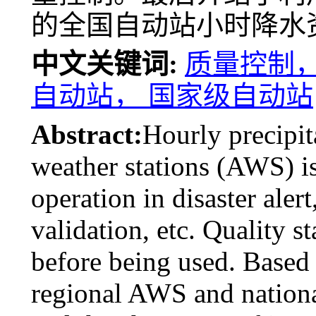
的全国自动站小时降水
中文关键词:
质量控制，
自动站， 国家级自动站
Abstract:
Hourly precipit
weather stations (AWS) is
operation in disaster aler
validation, etc. Quality 
before being used. Based o
regional AWS and nation