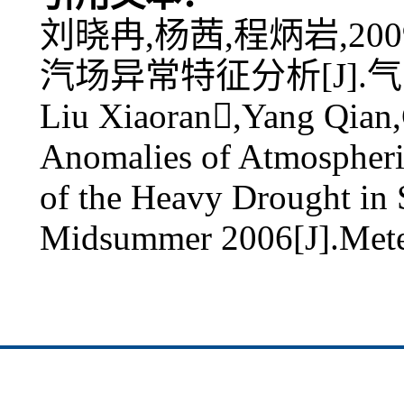
刘晓冉,杨茜,程炳岩,20
汽场异常特征分析[J].气象,3
Liu Xiaoran,Yang Qian
Anomalies of Atmospheric
of the Heavy Drought in
Midsummer 2006[J].Mete