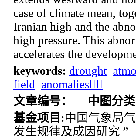
case of climate mean, tog
Iranian high and the abno
high pressure. This abnor
accelerates the developme
keywords:
drought
atmo
field
anomalies
文章编号：
中图分类
基金项目:
中国气象局气
发生规律及成因研究 ”（C