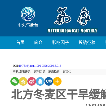
首页
简介
影响因子
投稿征稿
DOI:
10.7519/j.issn.1000-0526.2009.5.018
查看/发表评论
过刊浏览
高级检索
HTML
北方冬麦区干旱缓