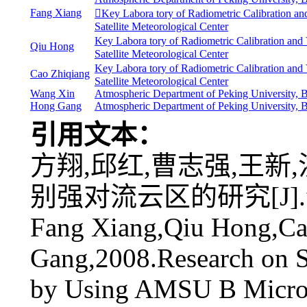
Fang Xiang
Key Labora tory of Radiometric Calibration and
Satellite Meteorological Center
Key Labora tory of Radiometric Calibration and V
Qiu Hong
Satellite Meteorological Center
Key Labora tory of Radiometric Calibration and V
Cao Zhiqiang
Satellite Meteorological Center
Wang Xin
Atmospheric Department of Peking University, 
Hong Gang
Atmospheric Department of Peking University, 
引用文本：
方翔,邱红,曹志强,王新,
别强对流云区的研究[J].气象,
Fang Xiang,Qiu Hong,C
Gang,2008.Research on S
by Using AMSU B Microw