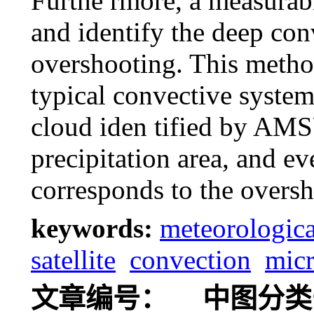
Furthe rmore, a measurab
and identify the deep con
overshooting. This metho
typical convective system
cloud iden tified by AMS
precipitation area, and e
corresponds to the oversh
keywords:
meteorologica
satellite
convection
mic
文章编号：
中图分类