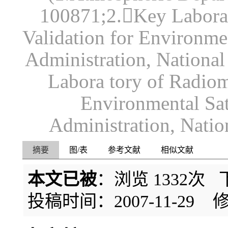
100871;2.Key Labora 
Validation for Environmen
Administration, National
Labora tory of Radiome
Environmental Sat
Administration, Nation
摘要
图/表
参考文献
相似文献
本文已被
：浏览
1332
次 
投稿时间：2007-11-29
修