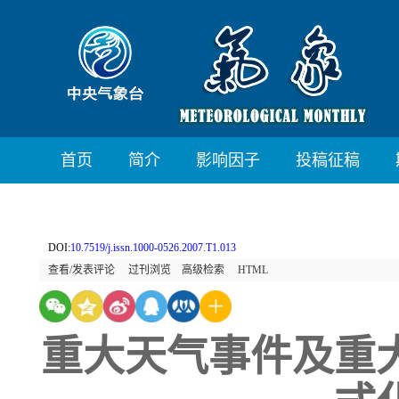
首页
简介
影响因子
投稿征稿
DOI:
10.7519/j.issn.1000-0526.2007.T1.013
查看/发表评论
过刊浏览
高级检索
HTML
重大天气事件及重