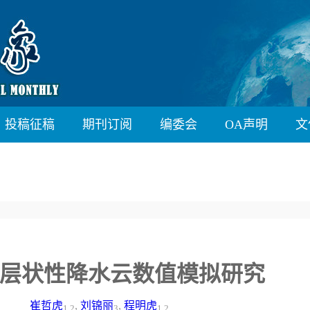
投稿征稿
期刊订阅
编委会
OA声明
文
层状性降水云数值模拟研究
崔哲虎
,
刘锦丽
,
程明虎
1,2
3
1,2