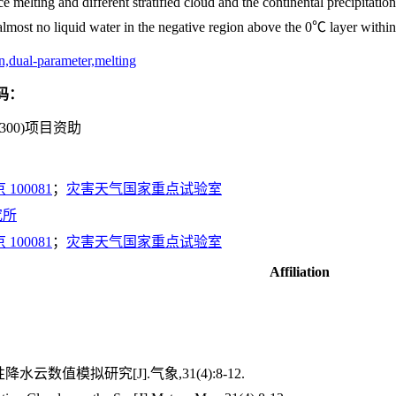
ice melting and different stratified cloud and the continental precipitat
lmost no liquid water in the negative region above the 0℃ layer within t
n,dual-parameter,melting
码：
8300)项目资助
00081
；
灾害天气国家重点试验室
究所
00081
；
灾害天气国家重点试验室
Affiliation
云数值模拟研究[J].气象,31(4):8-12.