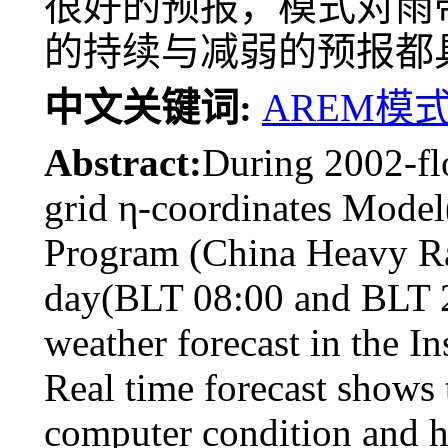
很好的预报，模式对雨
的持续与减弱的预报都
中文关键词:
AREM模
Abstract:
During 2002-fl
grid η-coordinates Mode
Program (China Heavy Rai
day(BLT 08:00 and BLT 20
weather forecast in the 
Real time forecast shows
computer condition and ha