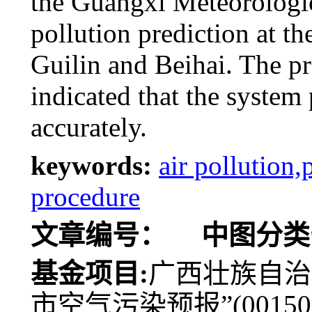
the Guangxi Meteorologic
pollution prediction at th
Guilin and Beihai. The pr
indicated that the system
accurately.
keywords:
air pollution
procedure
文章编号：
中图分类
基金项目:
广西壮族自治
市空气污染预报”(00150