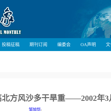
投稿征稿
期刊订阅
编委会
OA声明
文
北方风沙多干旱重——2002年3
邹旭恺
1