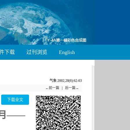
件下载
过刊浏览
English
气象:2002,28(6):62-63
←前一篇
|
后一篇→
下载全文
月——