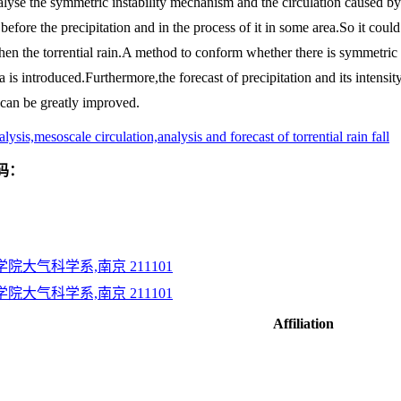
alyse the symmetric instability mechanism and the circulation caused by 
iy before the precipitation and in the process of it in some area.So it cou
hen the torrential rain.A method to conform whether there is symmetric i
 is introduced.Furthermore,the forecast of precipitation and its intens
t can be greatly improved.
ysis,mesoscale circulation,analysis and forecast of torrential rain fall
码：
大气科学系,南京 211101
大气科学系,南京 211101
Affiliation