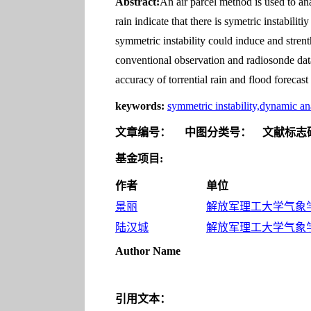
Abstract:
An air parcel method is used to an
rain indicate that there is symetric instabilit
symmetric instability could induce and strent
conventional observation and radiosonde data
accuracy of torrential rain and flood forecas
keywords:
symmetric instability,dynamic anal
文章编号：
中图分类号：
文献标志
基金项目:
作者
单位
景丽
解放军理工大学气象学院
陆汉城
解放军理工大学气象学院
Author Name
引用文本：