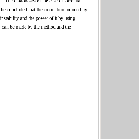
it.The diagonoses of the case of torrential
ld be concluded that the circulation induced by
nstability and the power of it by using
ity can be made by the method and the