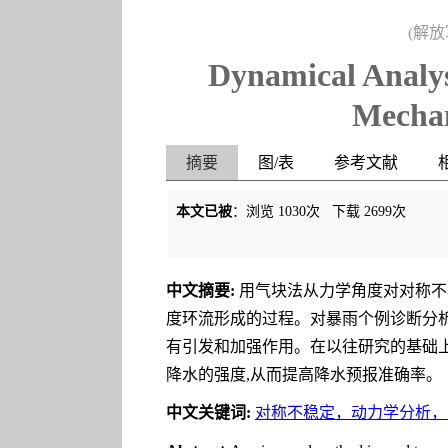
(解放
Dynamical Analys
Mechan
摘要
图/表
参考文献
本文已被
：浏览
1030
次 下载
2699
次
中文摘要:
用气块法从力学角度对对称不
度环流形成的过程。对暴雨个例诊断分析
有引发和加强作用。在以往研究的基础上
降水的强度,从而提高降水预报准确率。
中文关键词:
对称不稳定，动力学分析，