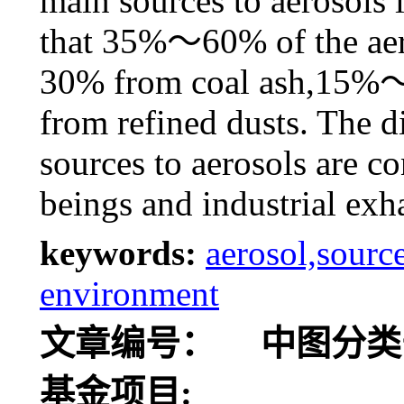
main sources to aerosols 
that 35%～60% of the aer
30% from coal ash,15%
from refined dusts. The d
sources to aerosols are co
beings and industrial exh
keywords:
aerosol,sourc
environment
文章编号：
中图分类
基金项目: