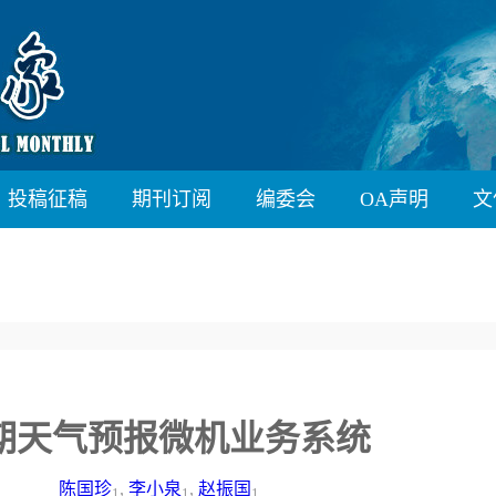
投稿征稿
期刊订阅
编委会
OA声明
文
期天气预报微机业务系统
陈国珍
,
李小泉
,
赵振国
1
1
1