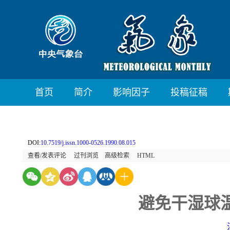
首页
简介
影响因子
投稿征稿
DOI:
10.7519/j.issn.1000-0526.1990.08.015
查看/发表评论
过刊浏览
高级检索
HTML
避免干湿球