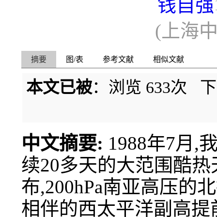
钱自强
(上海
摘要
图/表
参考文献
相似文献
本文已被
：浏览
633
次 
中文摘要:
1988年7
续20多天的大范围酷
布,200hPa南亚高压
相伴的西太平洋副高提