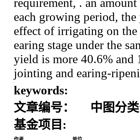
requirement, . an amount 
each growing period, the
effect of irrigating on the
earing stage under the sam
yield is more 40.6% and 1
jointing and earing-ripeni
keywords:
文章编号：
中图分类
基金项目:
作者
单位