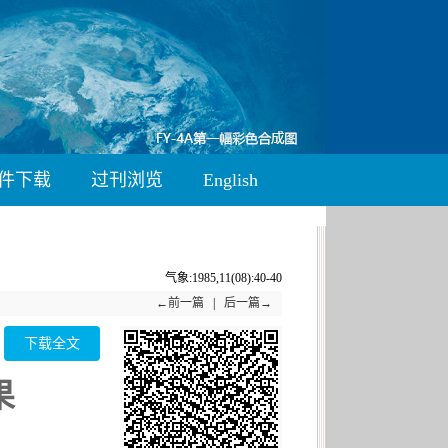
件下载
过刊浏览
English
气象:1985,11(08):40-40
←前一篇
|
后一篇→
下载全文
果